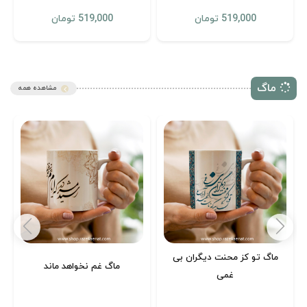
519,000 تومان
519,000 تومان
ماگ
مشاهده همه
ماگ تو کز محنت دیگران بی
ماگ غم نخواهد ماند
غمی