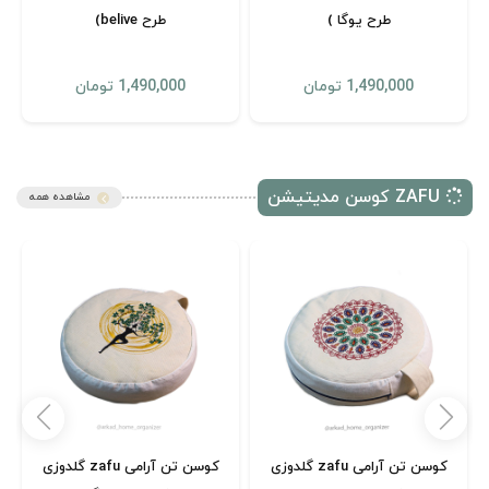
طرح یوگا )
طرح belive)
1,490,000 تومان
1,490,000 تومان
کوسن مدیتیشن ZAFU
مشاهده همه
ه
کوسن تن آرامی zafu گلدوزی
کوسن تن آرامی zafu گلدوزی